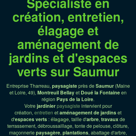
Spécialiste en
création, entretien,
élagage et
aménagement de
jardins et d'espaces
verts sur Saumur
Entreprise Tharreau,
paysagiste
près de
Saumur
(Maine
et Loire, 49),
Montreuil Bellay
et
Doué la Fontaine
en
région
Pays de la Loire
.
Votre
jardinier
paysagiste
intervient pour
création,
entretien
et
aménagement
de jardins
et
d'
espaces verts
:
élagage
, taille d'
arbre
,
travaux
de
terrassement, débroussaillage, tonte de pelouse, clôture,
maçonnerie
paysagère
,
plantations
, abattage d'arbre,