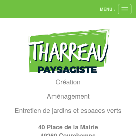
Panneau de gestion des cookies
MENU :
Ouvri
le
men
Création
Aménagement
Entretien de jardins et espaces verts
40 Place de la Mairie
49260
Courchamps