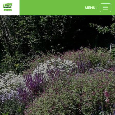
Panneau de gestion des cookies
MENU :
Ouvr
le
men